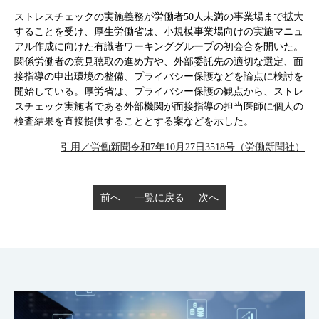
ストレスチェックの実施義務が労働者50人未満の事業場まで拡大
することを受け、厚生労働省は、小規模事業場向けの実施マニュ
アル作成に向けた有識者ワーキンググループの初会合を開いた。
関係労働者の意見聴取の進め方や、外部委託先の適切な選定、面
接指導の申出環境の整備、プライバシー保護などを論点に検討を
開始している。厚労省は、プライバシー保護の観点から、ストレ
スチェック実施者である外部機関が面接指導の担当医師に個人の
検査結果を直接提供することとする案などを示した。
引用／労働新聞令和7年10月27日3518号（労働新聞社）
前へ
一覧に戻る
次へ