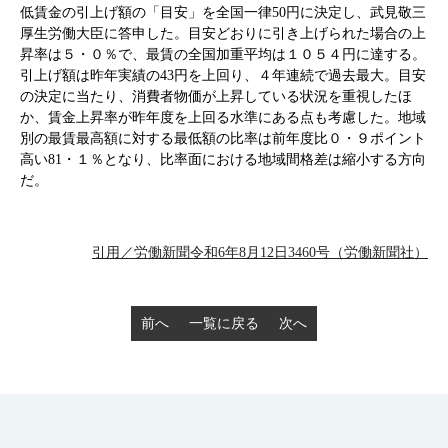
低賃金の引上げ額の「目安」を全国一律50円に決定し、武見敬三
厚生労働大臣に答申した。目安どおりに引き上げられた場合の上
昇率は５・０％で、最賃の全国加重平均は１０５４円に達する。
引上げ額は昨年実績の43円を上回り、４年連続で過去最大。目安
の決定に当たり、消費者物価が上昇している状況を重視したほ
か、賃金上昇率が昨年度を上回る水準にある点も考慮した。地域
別の最賃最高額に対する最低額の比率は前年度比０・９ポイント
高い81・１％となり、比率面における地域間格差は縮小する方向
だ。
引用／労働新聞令和6年8月12日3460号（労働新聞社）
前へ
一覧に戻る
次へ