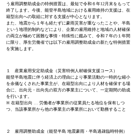
う雇用調整助成金の特例措置は、最短で令和６年12月末をもって
終了します。今後、能登半島地域における雇用維持の支援は、在
籍型出向への取組に対する支援が中心となります。
また、地震から１年も経たずに豪雨災害が重なったことや、半島
という地理的制約などにより、企業の雇用維持と地域の人材確保
の両立が極めて困難な事情・特殊性に鑑みて、令和７年の１年間
に限り、厚生労働省では以下の雇用調整助成金の新たな特例措置
を実施します。
１ 産業雇用安定助成金（災害特例人材確保支援コース）
能登半島地震に伴う経済上の理由により事業活動の一時的な縮小
を余儀なくされた事業主が、在籍型出向により人材を確保する場
合に、出向元・出向先の双方の事業主について、一定期間の助成
を行います。
※ 在籍型出向 … 労働者が事業所の従業員たる地位を保有しつ
つ、当該事業所から他の事業主の事業所において勤務すること
２ 雇用調整助成金（能登半島 地震豪雨・半島過疎臨時特例）